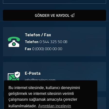
GÖNDER VE KAYDOL
Telefon / Fax
Telefon
0 544 325 50 08
Fax
0 (000) 000 00 00
E-Posta
info@maxlora.com
Bu internet sitesinde, kullanıcı deneyimini
geliştirmek ve internet sitesinin verimli
çalışmasını sağlamak amacıyla çerezler
Adres
kullanılmaktadır.
Ayrıntıları inceleyin